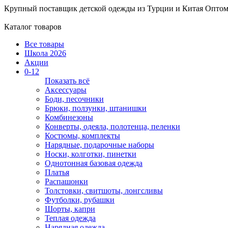
Крупный поставщик детской одежды из
Турции и Китая
Оптом
Каталог товаров
Все товары
Школа 2026
Акции
0-12
Показать всё
Аксессуары
Боди, песочники
Брюки, ползунки, штанишки
Комбинезоны
Конверты, одеяла, полотенца, пеленки
Костюмы, комплекты
Нарядные, подарочные наборы
Носки, колготки, пинетки
Однотонная базовая одежда
Платья
Распашонки
Толстовки, свитшоты, лонгсливы
Футболки, рубашки
Шорты, капри
Теплая одежда
Нарядная одежда