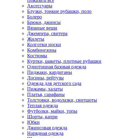
Показать всё
Аксессуары
Блузки, тонкие рубашки, поло
Болеро
Брюки, джинсы
Вязаные вещи
Джемпера, свитера
Жилеты
Колготки носки
Комбинезоны
Костюмы
Куртки, шакеты, плотные рубашки
Однотонная базовая одежда
Пиджаки, кардиганы
Лосины, рейтузы
Одежда для детского сада
Пижамы, халаты
Платья, сарафаны
Толстовки, водолазки, свитшоты
Теплая одежда
Футболки, майки, топы
Шорты, капри
Юбки
Джинсовая одежда
Нарядная одежда