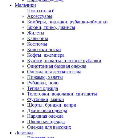
Мальчики
Показать всё
Аксессуары
Бомберы, пиджаки, рубашки-обманки
Брюки, трико, джинсы
Жилеты
Кальсоны
Костюмы
Колготки носки
Кофты, джемпера
Куртки, шакеты, плотные рубашки
Однотонная базовая одежда
Одежда для детского сада
Пижамы, халаты
Рубашки, поло
Теплая одежда
Толстовки, водолазки, свитшоты
Футболки, майки
Шорты, бриджи, капри
Джинсовая одежда
Нарядная одежда
Школьная одежда
Одежда для высоких
Девочки