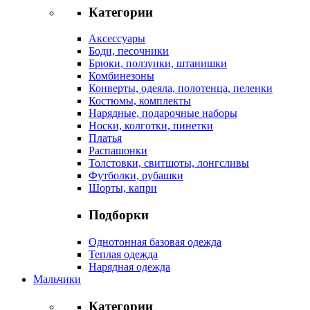
Категории
Аксессуары
Боди, песочники
Брюки, ползунки, штанишки
Комбинезоны
Конверты, одеяла, полотенца, пеленки
Костюмы, комплекты
Нарядные, подарочные наборы
Носки, колготки, пинетки
Платья
Распашонки
Толстовки, свитшоты, лонгсливы
Футболки, рубашки
Шорты, капри
Подборки
Однотонная базовая одежда
Теплая одежда
Нарядная одежда
Мальчики
Категории