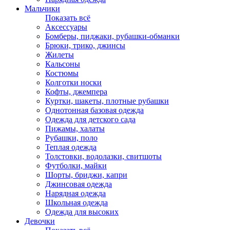
Мальчики
Показать всё
Аксессуары
Бомберы, пиджаки, рубашки-обманки
Брюки, трико, джинсы
Жилеты
Кальсоны
Костюмы
Колготки носки
Кофты, джемпера
Куртки, шакеты, плотные рубашки
Однотонная базовая одежда
Одежда для детского сада
Пижамы, халаты
Рубашки, поло
Теплая одежда
Толстовки, водолазки, свитшоты
Футболки, майки
Шорты, бриджи, капри
Джинсовая одежда
Нарядная одежда
Школьная одежда
Одежда для высоких
Девочки