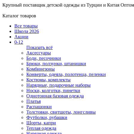
Крупный поставщик детской одежды из
Турции и Китая
Оптом
Каталог товаров
Все товары
Школа 2026
Акции
0-12
Показать всё
Аксессуары
Боди, песочники
Брюки, ползунки, штанишки
Комбинезоны
Конверты, одеяла, полотенца, пеленки
Костюмы, комплекты
Нарядные, подарочные наборы
Носки, колготки, пинетки
Однотонная базовая одежда
Платья
Распашонки
Толстовки, свитшоты, лонгсливы
Футболки, рубашки
Шорты, капри
Теплая одежда
Нарядная одежда