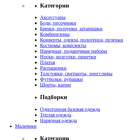
Категории
Аксессуары
Боди, песочники
Брюки, ползунки, штанишки
Комбинезоны
Конверты, одеяла, полотенца, пеленки
Костюмы, комплекты
Нарядные, подарочные наборы
Носки, колготки, пинетки
Платья
Распашонки
Толстовки, свитшоты, лонгсливы
Футболки, рубашки
Шорты, капри
Подборки
Однотонная базовая одежда
Теплая одежда
Нарядная одежда
Мальчики
Категории