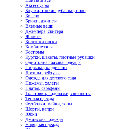
Показать всё
Аксессуары
Блузки, тонкие рубашки, поло
Болеро
Брюки, джинсы
Вязаные вещи
Джемпера, свитера
Жилеты
Колготки носки
Комбинезоны
Костюмы
Куртки, шакеты, плотные рубашки
Однотонная базовая одежда
Пиджаки, кардиганы
Лосины, рейтузы
Одежда для детского сада
Пижамы, халаты
Платья, сарафаны
Толстовки, водолазки, свитшоты
Теплая одежда
Футболки, майки, топы
Шорты, капри
Юбки
Джинсовая одежда
Нарядная одежда