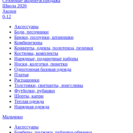
Сезонные акции
Распродажа
Школа 2026
Акции
0-12
Аксессуары
Боди, песочники
Брюки, ползунки, штанишки
Комбинезоны
Конверты, одеяла, полотенца, пеленки
Костюмы, комплекты
Нарядные, подарочные наборы
Носки, колготки, пинетки
Однотонная базовая одежда
Платья
Распашонки
Толстовки, свитшоты, лонгсливы
Футболки, рубашки
Шорты, капри
Теплая одежда
Нарядная одежда
Мальчики
Аксессуары
Бомберы, пиджаки, рубашки-обманки