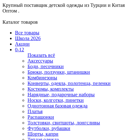
Крупный поставщик детской одежды из
Турции и Китая
Оптом .
Каталог товаров
Все товары
Школа 2026
Акции
0-12
Показать всё
Аксессуары
Боди, песочники
Брюки, ползунки, штанишки
Комбинезоны
Конверты, одеяла, полотенца, пеленки
Костюмы, комплекты
Нарядные, подарочные наборы
Носки, колготки, пинетки
Однотонная базовая одежда
Платья
Распашонки
Толстовки, свитшоты, лонгсливы
Футболки, рубашки
Шорты, капри
Теплая одежда