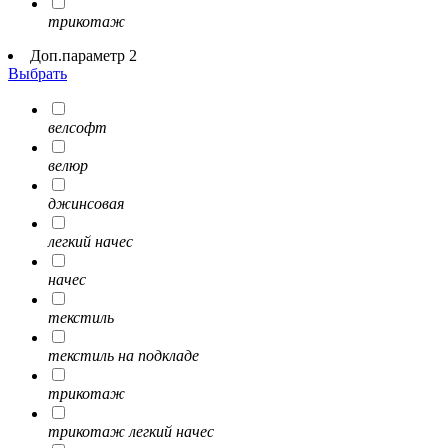
трикотаж
Доп.параметр 2
Выбрать
велсофт
велюр
джинсовая
легкий начес
начес
текстиль
текстиль на подкладе
трикотаж
трикотаж легкий начес