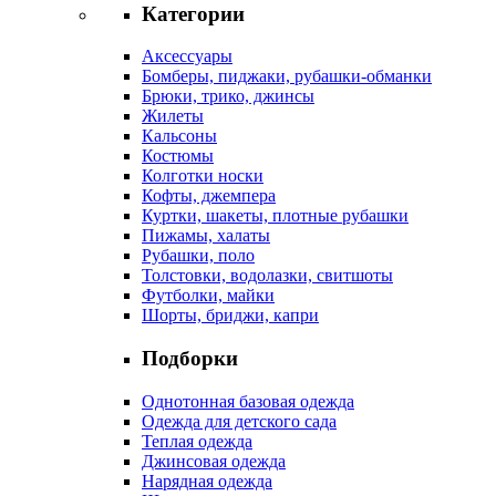
Категории
Аксессуары
Бомберы, пиджаки, рубашки-обманки
Брюки, трико, джинсы
Жилеты
Кальсоны
Костюмы
Колготки носки
Кофты, джемпера
Куртки, шакеты, плотные рубашки
Пижамы, халаты
Рубашки, поло
Толстовки, водолазки, свитшоты
Футболки, майки
Шорты, бриджи, капри
Подборки
Однотонная базовая одежда
Одежда для детского сада
Теплая одежда
Джинсовая одежда
Нарядная одежда