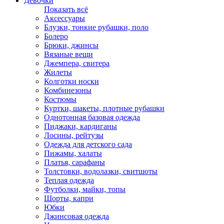
Девочки
Показать всё
Аксессуары
Блузки, тонкие рубашки, поло
Болеро
Брюки, джинсы
Вязаные вещи
Джемпера, свитера
Жилеты
Колготки носки
Комбинезоны
Костюмы
Куртки, шакеты, плотные рубашки
Однотонная базовая одежда
Пиджаки, кардиганы
Лосины, рейтузы
Одежда для детского сада
Пижамы, халаты
Платья, сарафаны
Толстовки, водолазки, свитшоты
Теплая одежда
Футболки, майки, топы
Шорты, капри
Юбки
Джинсовая одежда