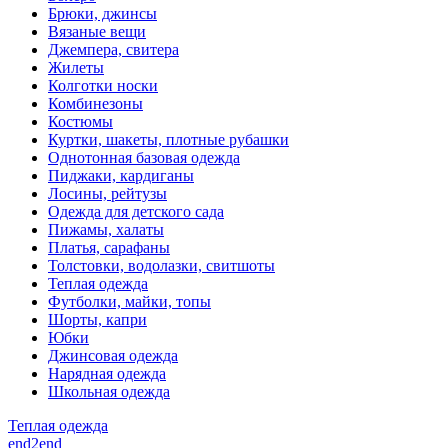
Брюки, джинсы
Вязаные вещи
Джемпера, свитера
Жилеты
Колготки носки
Комбинезоны
Костюмы
Куртки, шакеты, плотные рубашки
Однотонная базовая одежда
Пиджаки, кардиганы
Лосины, рейтузы
Одежда для детского сада
Пижамы, халаты
Платья, сарафаны
Толстовки, водолазки, свитшоты
Теплая одежда
Футболки, майки, топы
Шорты, капри
Юбки
Джинсовая одежда
Нарядная одежда
Школьная одежда
Теплая одежда
end2end