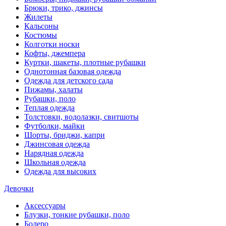
Брюки, трико, джинсы
Жилеты
Кальсоны
Костюмы
Колготки носки
Кофты, джемпера
Куртки, шакеты, плотные рубашки
Однотонная базовая одежда
Одежда для детского сада
Пижамы, халаты
Рубашки, поло
Теплая одежда
Толстовки, водолазки, свитшоты
Футболки, майки
Шорты, бриджи, капри
Джинсовая одежда
Нарядная одежда
Школьная одежда
Одежда для высоких
Девочки
Аксессуары
Блузки, тонкие рубашки, поло
Болеро