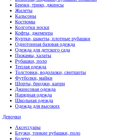
Брюки, трико, джинсы
Жилеты
Кальсоны
Костюмы
Колготки носки
Кофты, джемпера
Куртки, шакеты, плотные рубашки
Однотонная базовая одежда
Одежда для детского сада
Пижамы, халаты
Рубашки, поло
Теплая одежда
Толстовки, водолазки, свитшоты
Футболки, майки
Шорты, бриджи, капри
Джинсовая одежда
Нарядная одежда
Школьная одежда
Одежда для высоких
Девочки
Аксессуары
Блузки, тонкие рубашки, поло
Болеро