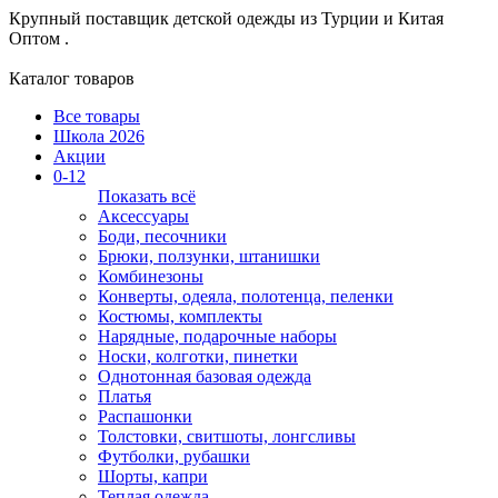
Крупный поставщик детской одежды из
Турции и Китая
Оптом .
Каталог товаров
Все товары
Школа 2026
Акции
0-12
Показать всё
Аксессуары
Боди, песочники
Брюки, ползунки, штанишки
Комбинезоны
Конверты, одеяла, полотенца, пеленки
Костюмы, комплекты
Нарядные, подарочные наборы
Носки, колготки, пинетки
Однотонная базовая одежда
Платья
Распашонки
Толстовки, свитшоты, лонгсливы
Футболки, рубашки
Шорты, капри
Теплая одежда