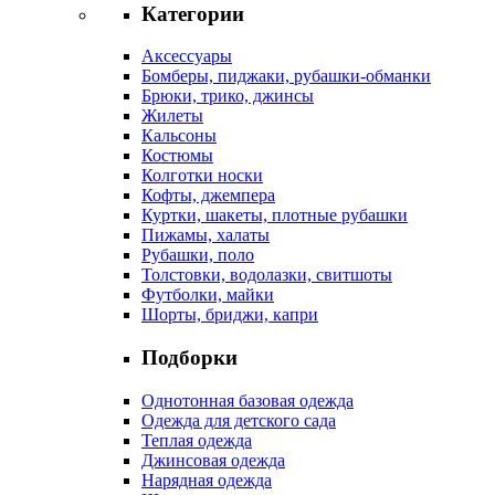
Категории
Аксессуары
Бомберы, пиджаки, рубашки-обманки
Брюки, трико, джинсы
Жилеты
Кальсоны
Костюмы
Колготки носки
Кофты, джемпера
Куртки, шакеты, плотные рубашки
Пижамы, халаты
Рубашки, поло
Толстовки, водолазки, свитшоты
Футболки, майки
Шорты, бриджи, капри
Подборки
Однотонная базовая одежда
Одежда для детского сада
Теплая одежда
Джинсовая одежда
Нарядная одежда