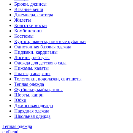
Брюки, джинсы
Вязаные вещи
Джемпера, свитера
Жилеты
Колготки носки
Комбинезоны
Костюмы
Куртки, шакеты, плотные рубашки
Однотонная базовая одежда
Пиджаки, кардиганы
Лосины, рейтузы
Одежда для детского сада
Пижамы, халаты
Платья, сарафаны
Толстовки, водолазки, свитшоты
Теплая одежда
Футболки, майки, топы
Шорты, капри
Юбки
Джинсовая одежда
Нарядная одежда
Школьная одежда
Теплая одежда
end2end