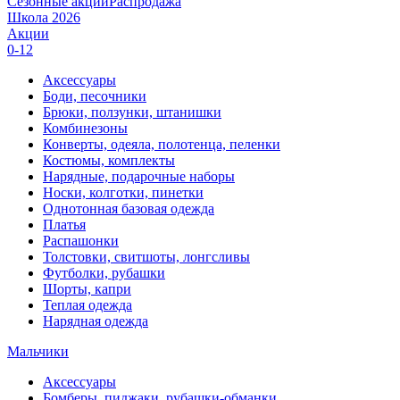
Сезонные акции
Распродажа
Школа 2026
Акции
0-12
Аксессуары
Боди, песочники
Брюки, ползунки, штанишки
Комбинезоны
Конверты, одеяла, полотенца, пеленки
Костюмы, комплекты
Нарядные, подарочные наборы
Носки, колготки, пинетки
Однотонная базовая одежда
Платья
Распашонки
Толстовки, свитшоты, лонгсливы
Футболки, рубашки
Шорты, капри
Теплая одежда
Нарядная одежда
Мальчики
Аксессуары
Бомберы, пиджаки, рубашки-обманки