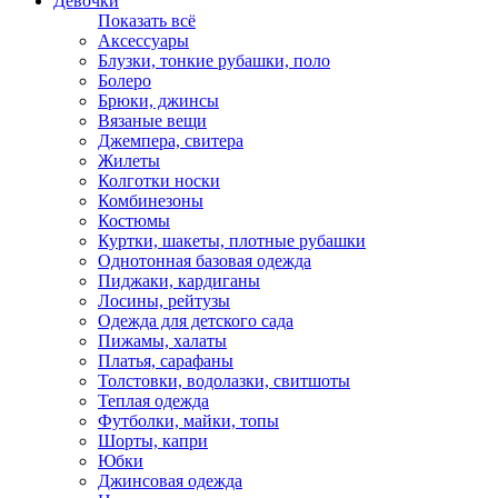
Девочки
Показать всё
Аксессуары
Блузки, тонкие рубашки, поло
Болеро
Брюки, джинсы
Вязаные вещи
Джемпера, свитера
Жилеты
Колготки носки
Комбинезоны
Костюмы
Куртки, шакеты, плотные рубашки
Однотонная базовая одежда
Пиджаки, кардиганы
Лосины, рейтузы
Одежда для детского сада
Пижамы, халаты
Платья, сарафаны
Толстовки, водолазки, свитшоты
Теплая одежда
Футболки, майки, топы
Шорты, капри
Юбки
Джинсовая одежда