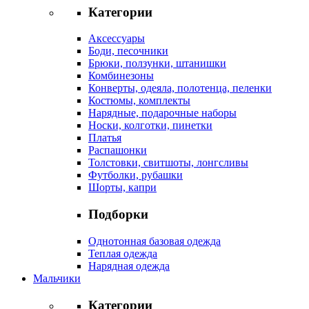
Категории
Аксессуары
Боди, песочники
Брюки, ползунки, штанишки
Комбинезоны
Конверты, одеяла, полотенца, пеленки
Костюмы, комплекты
Нарядные, подарочные наборы
Носки, колготки, пинетки
Платья
Распашонки
Толстовки, свитшоты, лонгсливы
Футболки, рубашки
Шорты, капри
Подборки
Однотонная базовая одежда
Теплая одежда
Нарядная одежда
Мальчики
Категории