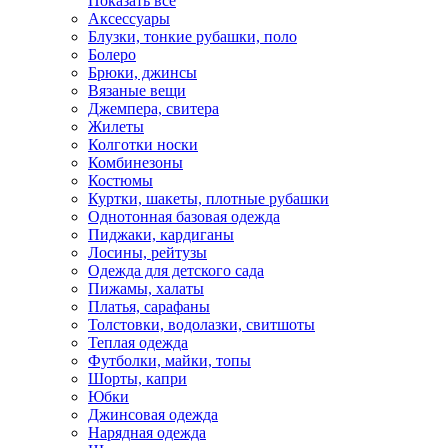
Показать всё
Аксессуары
Блузки, тонкие рубашки, поло
Болеро
Брюки, джинсы
Вязаные вещи
Джемпера, свитера
Жилеты
Колготки носки
Комбинезоны
Костюмы
Куртки, шакеты, плотные рубашки
Однотонная базовая одежда
Пиджаки, кардиганы
Лосины, рейтузы
Одежда для детского сада
Пижамы, халаты
Платья, сарафаны
Толстовки, водолазки, свитшоты
Теплая одежда
Футболки, майки, топы
Шорты, капри
Юбки
Джинсовая одежда
Нарядная одежда