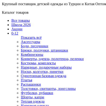
Крупный поставщик детской одежды из
Турции и Китая
Оптом
Каталог товаров
Все товары
Школа 2026
Акции
0-12
Показать всё
Аксессуары
Боди, песочники
Брюки, ползунки, штанишки
Комбинезоны
Конверты, одеяла, полотенца, пеленки
Костюмы, комплекты
Нарядные, подарочные наборы
Носки, колготки, пинетки
Однотонная базовая одежда
Платья
Распашонки
Толстовки, свитшоты, лонгсливы
Футболки, рубашки
Шорты, капри
Теплая одежда
Нарядная одежда