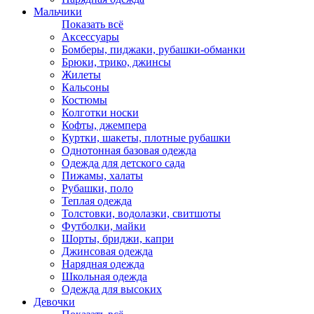
Мальчики
Показать всё
Аксессуары
Бомберы, пиджаки, рубашки-обманки
Брюки, трико, джинсы
Жилеты
Кальсоны
Костюмы
Колготки носки
Кофты, джемпера
Куртки, шакеты, плотные рубашки
Однотонная базовая одежда
Одежда для детского сада
Пижамы, халаты
Рубашки, поло
Теплая одежда
Толстовки, водолазки, свитшоты
Футболки, майки
Шорты, бриджи, капри
Джинсовая одежда
Нарядная одежда
Школьная одежда
Одежда для высоких
Девочки