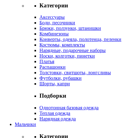
Категории
Аксессуары
Боди, песочники
Брюки, ползунки, штанишки
Комбинезоны
Конверты, одеяла, полотенца, пеленки
Костюмы, комплекты
Нарядные, подарочные наборы
Носки, колготки, пинетки
Платья
Распашонки
Толстовки, свитшоты, лонгсливы
Футболки, рубашки
Шорты, капри
Подборки
Однотонная базовая одежда
Теплая одежда
Нарядная одежда
Мальчики
Категории