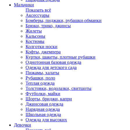
Мальчики
Показать всё
Аксессуары
Бомберы, пиджаки, рубашки-обманки
Брюки, трико, джинсы
Жилеты
Кальсоны
Костюмы
Колготки носки
Кофты, джемпера
Куртки, шакеты, плотные рубашки
Однотонная базовая одежда
Одежда для детского сада
Пижамы, халаты
Рубашки, поло
Теплая одежда
Толстовки, водолазки, свитшоты
Футболки, майки
Шорты, бриджи, капри
Джинсовая одежда
Нарядная одежда
Школьная одежда
Одежда для высоких
Девочки