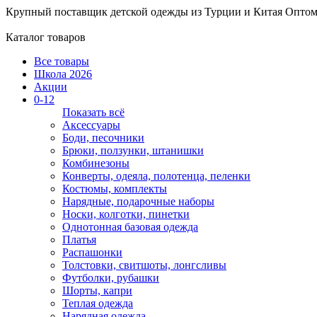
Крупный поставщик детской одежды из
Турции и Китая
Оптом
Каталог товаров
Все товары
Школа 2026
Акции
0-12
Показать всё
Аксессуары
Боди, песочники
Брюки, ползунки, штанишки
Комбинезоны
Конверты, одеяла, полотенца, пеленки
Костюмы, комплекты
Нарядные, подарочные наборы
Носки, колготки, пинетки
Однотонная базовая одежда
Платья
Распашонки
Толстовки, свитшоты, лонгсливы
Футболки, рубашки
Шорты, капри
Теплая одежда
Нарядная одежда