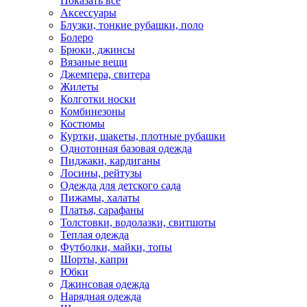
Показать всё
Аксессуары
Блузки, тонкие рубашки, поло
Болеро
Брюки, джинсы
Вязаные вещи
Джемпера, свитера
Жилеты
Колготки носки
Комбинезоны
Костюмы
Куртки, шакеты, плотные рубашки
Однотонная базовая одежда
Пиджаки, кардиганы
Лосины, рейтузы
Одежда для детского сада
Пижамы, халаты
Платья, сарафаны
Толстовки, водолазки, свитшоты
Теплая одежда
Футболки, майки, топы
Шорты, капри
Юбки
Джинсовая одежда
Нарядная одежда