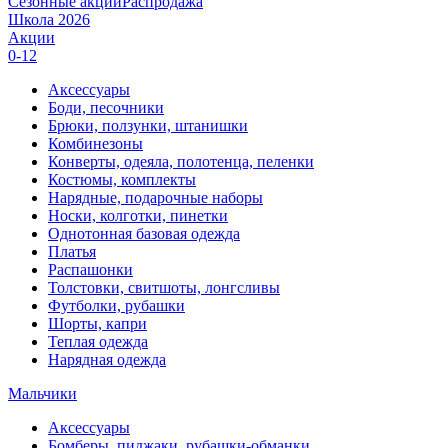
Сезонные акции
Распродажа
Школа 2026
Акции
0-12
Аксессуары
Боди, песочники
Брюки, ползунки, штанишки
Комбинезоны
Конверты, одеяла, полотенца, пеленки
Костюмы, комплекты
Нарядные, подарочные наборы
Носки, колготки, пинетки
Однотонная базовая одежда
Платья
Распашонки
Толстовки, свитшоты, лонгсливы
Футболки, рубашки
Шорты, капри
Теплая одежда
Нарядная одежда
Мальчики
Аксессуары
Бомберы, пиджаки, рубашки-обманки