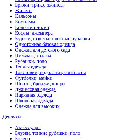
Брюки, трико, джинсы
Жилеты
Кальсоны
Костюмы
Колготки носки
Кофты, джемпера
Куртки, шакеты, плотные рубашки
Однотонная базовая одежда
Одежда для детского сада
Пижамы, халаты
Рубашки, поло
Теплая одежда
Толстовки, водолазки, свитшоты
Футболки, майки
Шорты, бриджи, капри
Джинсовая одежда
Нарядная одежда
Школьная одежда
Одежда для высоких
Девочки
Аксессуары
Блузки, тонкие рубашки, поло
Болеро