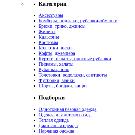
Категории
Аксессуары
Бомберы, пиджаки, рубашки-обманки
Брюки, трико, джинсы
Жилеты
Кальсоны
Костюмы
Колготки носки
Кофты, джемпера
Куртки, шакеты, плотные рубашки
Пижамы, халаты
Рубашки, поло
Толстовки, водолазки, свитшоты
Футболки, майки
Шорты, бриджи, капри
Подборки
Однотонная базовая одежда
Одежда для детского сада
Теплая одежда
Джинсовая одежда
Нарядная одежда