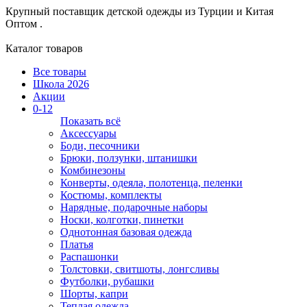
Крупный поставщик детской одежды из
Турции и Китая
Оптом .
Каталог товаров
Все товары
Школа 2026
Акции
0-12
Показать всё
Аксессуары
Боди, песочники
Брюки, ползунки, штанишки
Комбинезоны
Конверты, одеяла, полотенца, пеленки
Костюмы, комплекты
Нарядные, подарочные наборы
Носки, колготки, пинетки
Однотонная базовая одежда
Платья
Распашонки
Толстовки, свитшоты, лонгсливы
Футболки, рубашки
Шорты, капри
Теплая одежда