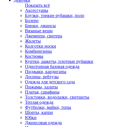
Девочки
Показать всё
Аксессуары
Блузки, тонкие рубашки, поло
Болеро
Брюки, джинсы
Вязаные вещи
Джемпера, свитера
Жилеты
Колготки носки
Комбинезоны
Костюмы
Куртки, шакеты, плотные рубашки
Однотонная базовая одежда
Пиджаки, кардиганы
Лосины, рейтузы
Одежда для детского сада
Пижамы, халаты
Платья, сарафаны
Толстовки, водолазки, свитшоты
Теплая одежда
Футболки, майки, топы
Шорты, капри
Юбки
Джинсовая одежда