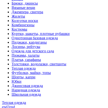
Брюки, джинсы
Вязаные вещи
Джемпера, свитера
Жилеты
Колготки носки
Комбинезоны
Костюмы
Куртки, шакеты, плотные рубашки
Однотонная базовая одежда
Пиджаки, кардиганы
Лосины, рейтузы
Одежда для детского сада
Пижамы, халаты
Платья, сарафаны
Толстовки, водолазки, свитшоты
Теплая одежда
Футболки, майки, топы
Шорты, капри
Юбки
Джинсовая одежда
Нарядная одежда
Школьная одежда
Теплая одежда
end2end